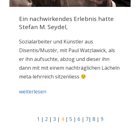
Ein nachwirkendes Erlebnis hatte
Stefan M. Seydel,
Sozialarbeiter und Künstler aus
Disentis/Mustér, mit Paul Watzlawick, als
er ihn aufsuchte, abzog und dieser ihn
dann mit mit einem nachträglichen Lächeln
meta-lehrreich sitzenliess
weiterlesen
1
|
2
|
3
|
4
|
5
|
6
|
7
|
8
|
9